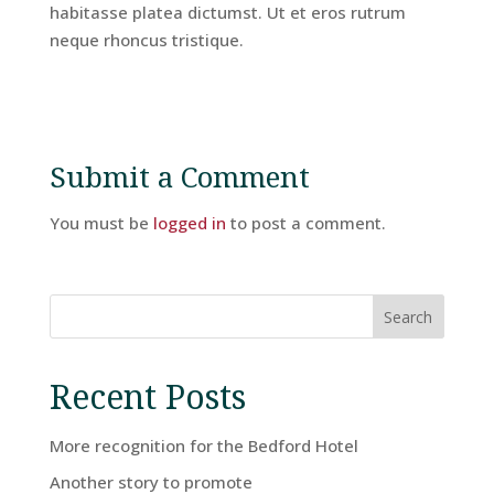
habitasse platea dictumst. Ut et eros rutrum
neque rhoncus tristique.
Hotel
Facilities
Submit a Comment
Breaks
You must be
logged in
to post a comment.
Guest
Comments
Search
Contact
Recent Posts
Us
More recognition for the Bedford Hotel
Another story to promote