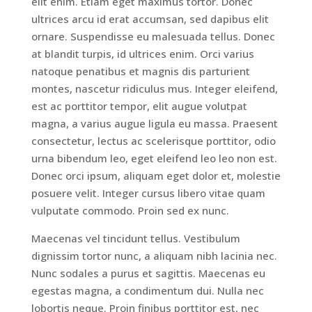
elit enim. Etiam eget maximus tortor. Donec
ultrices arcu id erat accumsan, sed dapibus elit
ornare. Suspendisse eu malesuada tellus. Donec
at blandit turpis, id ultrices enim. Orci varius
natoque penatibus et magnis dis parturient
montes, nascetur ridiculus mus. Integer eleifend,
est ac porttitor tempor, elit augue volutpat
magna, a varius augue ligula eu massa. Praesent
consectetur, lectus ac scelerisque porttitor, odio
urna bibendum leo, eget eleifend leo leo non est.
Donec orci ipsum, aliquam eget dolor et, molestie
posuere velit. Integer cursus libero vitae quam
vulputate commodo. Proin sed ex nunc.
Maecenas vel tincidunt tellus. Vestibulum
dignissim tortor nunc, a aliquam nibh lacinia nec.
Nunc sodales a purus et sagittis. Maecenas eu
egestas magna, a condimentum dui. Nulla nec
lobortis neque. Proin finibus porttitor est, nec