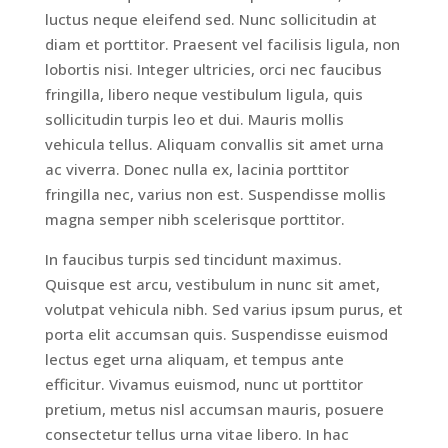
luctus neque eleifend sed. Nunc sollicitudin at
diam et porttitor. Praesent vel facilisis ligula, non
lobortis nisi. Integer ultricies, orci nec faucibus
fringilla, libero neque vestibulum ligula, quis
sollicitudin turpis leo et dui. Mauris mollis
vehicula tellus. Aliquam convallis sit amet urna
ac viverra. Donec nulla ex, lacinia porttitor
fringilla nec, varius non est. Suspendisse mollis
Home
magna semper nibh scelerisque porttitor.
In faucibus turpis sed tincidunt maximus.
Rooms
Quisque est arcu, vestibulum in nunc sit amet,
volutpat vehicula nibh. Sed varius ipsum purus, et
porta elit accumsan quis. Suspendisse euismod
Book
lectus eget urna aliquam, et tempus ante
efficitur. Vivamus euismod, nunc ut porttitor
A
pretium, metus nisl accumsan mauris, posuere
Stay
consectetur tellus urna vitae libero. In hac