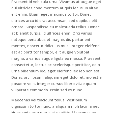
Praesent id vehicula urna. Vivamus at augue eget
dui ultricies condimentum at quis lacus. In vitae
elit enim. Etiam eget maximus tortor. Donec
ultrices arcu id erat accumsan, sed dapibus elit
ornare. Suspendisse eu malesuada tellus. Donec
at blandit turpis, id ultrices enim. Orci varius
natoque penatibus et magnis dis parturient
montes, nascetur ridiculus mus. Integer eleifend,
est ac porttitor tempor, elit augue volutpat
magna, a varius augue ligula eu massa. Praesent
consectetur, lectus ac scelerisque porttitor, odio
urna bibendum leo, eget eleifend leo leo non est.
Donec orci ipsum, aliquam eget dolor et, molestie
posuere velit. Integer cursus libero vitae quam
vulputate commodo. Proin sed ex nunc.
Maecenas vel tincidunt tellus. Vestibulum
dignissim tortor nunc, a aliquam nibh lacinia nec.
Nunc sodales a purus et sagittis. Maecenas eu