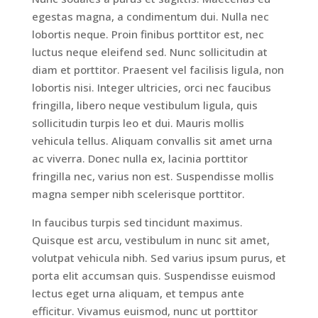
egestas magna, a condimentum dui. Nulla nec
lobortis neque. Proin finibus porttitor est, nec
luctus neque eleifend sed. Nunc sollicitudin at
diam et porttitor. Praesent vel facilisis ligula, non
lobortis nisi. Integer ultricies, orci nec faucibus
fringilla, libero neque vestibulum ligula, quis
sollicitudin turpis leo et dui. Mauris mollis
vehicula tellus. Aliquam convallis sit amet urna
ac viverra. Donec nulla ex, lacinia porttitor
Home
fringilla nec, varius non est. Suspendisse mollis
magna semper nibh scelerisque porttitor.
Rooms
In faucibus turpis sed tincidunt maximus.
Quisque est arcu, vestibulum in nunc sit amet,
volutpat vehicula nibh. Sed varius ipsum purus, et
Book
porta elit accumsan quis. Suspendisse euismod
lectus eget urna aliquam, et tempus ante
A
efficitur. Vivamus euismod, nunc ut porttitor
Stay